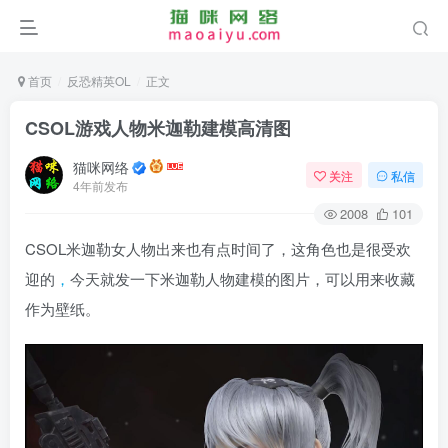
首页
反恐精英OL
正文
CSOL游戏人物米迦勒建模高清图
猫咪网络
关注
私信
4年前发布
2008
101
CSOL米迦勒女人物出来也有点时间了，这角色也是很受欢
迎的
，
今天就发一下米迦勒人物建模的图片，可以用来收藏
作为壁纸。