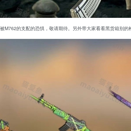
脱被M762的支配的恐惧，敬请期待。另外带大家看看黑货箱别的