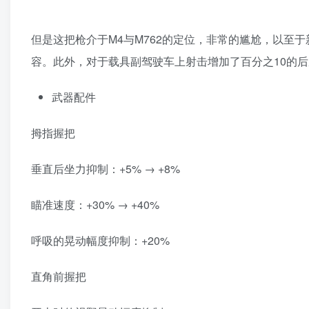
但是这把枪介于M4与M762的定位，非常的尴尬，以至
容。此外，对于载具副驾驶车上射击增加了百分之10的
武器配件
拇指握把
垂直后坐力抑制：+5% → +8%
瞄准速度：+30% → +40%
呼吸的晃动幅度抑制：+20%
直角前握把