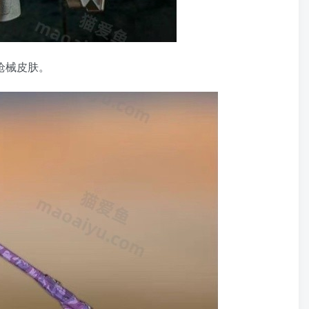
枪械皮肤。