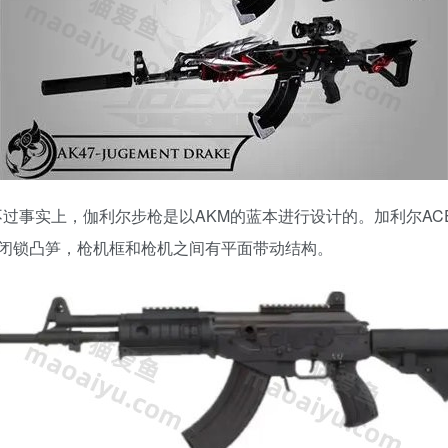
过事实上，伽利尔步枪是以AKM的蓝本进行设计的。加利尔AC
闭锁凸笋，枪机框和枪机之间有平面带动结构。