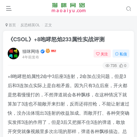
首页
反恐精英OL
正文
《CSOL》+8咆哮怒焰233属性实战评测
猫咪网络
关注
私信
4年前发布
735
0
+8咆哮怒焰属性2命中3后座3连射
，
2命加点没问题，但是3
后和3连加点实际上是自相矛盾。因为只有3点后座，开火都
是悠着慢慢打的，不然弹道就会各种飘移，在这种情况下就
算加了3连也不能敞开来扫射，反而还得控枪，不能让射速过
快，没办法体现出3连射的收益加成。而敞开打、各种突突确
实发挥3连的作用了，但是3后又把握不住3连的弹道，敢放
开突突就像视频里多次出现的那样，弹道各种飘移描边。总