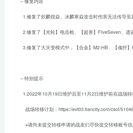
– 修复内容
1.修复了炽麟煌焱、冰麟寒焱攻击时伤害无法传导至
2.修复了【光轮】电击枪、【超兽】FiveSeven
3.修复了大灾变模式中，【合金】M2-HB、【魂狩
– 特别提示
1.2022年10月19日维护后至11月2日维护前在战
战场转移计划：https://evt03.tiancity.com/csol/51048/
※请尚未提交转移申请的战友们尽快提交转移账号信