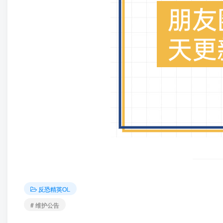
反恐精英OL
# 维护公告