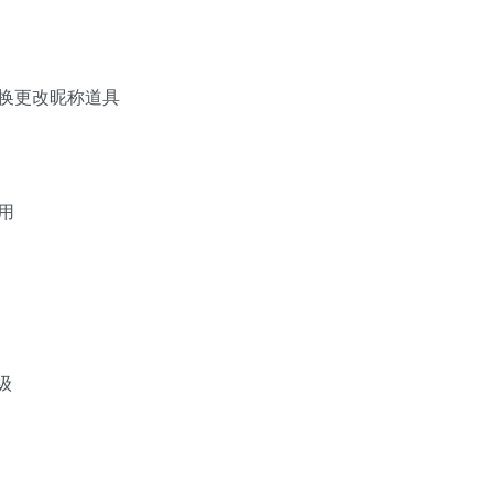
换更改昵称道具
用
级