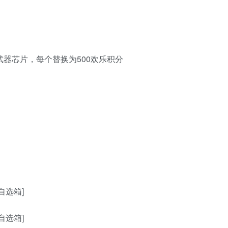
器芯片，每个替换为500欢乐积分
自选箱]
自选箱]