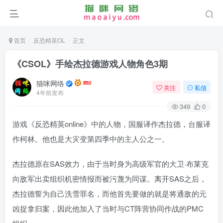
首页
反恐精英OL
正文
《CSOL》手绘杰拉德游戏人物角色3期
猫咪网络
关注
私信
4年前发布
349
0
游戏《反恐精英online》中的人物，国服译作杰拉德，台服译
作柯林。他也是大灾变第四季中的主人公之一。
杰拉德原在SAS效力，由于当时身为高级军官的大卫·布莱克
向敌军出卖组织机密情报而被污蔑为同谋。离开SAS之后，
杰拉德誓为自己洗雪罪名，而他首先要做的就是将通敌的元
凶捉拿归案，因此他加入了当时与CT阵营协同作战的PMC