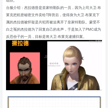
组织。
台服介绍：杰拉德曾是皇家特勤队的一员，因为上司大卫·布
莱克把机密秘密文件卖给T阵营后，使得身为大卫·布莱克下
属的杰拉德被怀疑是共犯而被迫离开了皇家特勤队。蒙受不
白之冤的杰拉德为了回复自己的名声，于是加入了PMC成为
反恐份子的一员，目标是将大卫·布莱克逮捕归案。