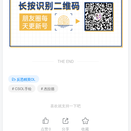
THE END
反恐精英OL
# CSOL手绘
# 杰拉德
喜欢就支持一下吧
点赞
0
分享
收藏