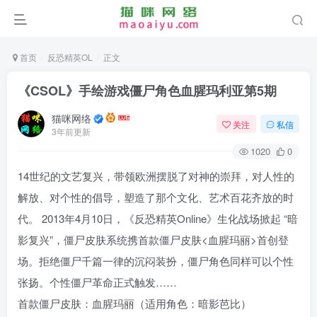
首页
反恐精英OL
正文
《CSOL》手绘游戏僵尸角色血腥玛利亚第5期
猫咪网络
关注
私信
3年前更新
1020
0
14世纪的文艺复兴，带领欧洲摆脱了对神的崇拜，对人性的
解放、对个性的倡导，塑造了那个文化、艺术百花齐放的时
代。 2013年4月10日，《反恐精英Online》生化战场掀起 “暗
影复兴”，僵尸皮肤系统携首款僵尸皮肤<血腥玛丽>首创登
场。拒绝僵尸千篇一律的沉闷装扮，僵尸角色同样可以个性
张扬。个性僵尸革命正式触发……
首款僵尸皮肤：血腥玛丽（适用角色：暗影芭比）