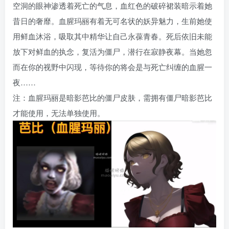
空洞的眼神渗透着死亡的气息，血红色的破碎裙装暗示着她
昔日的奢靡。血腥玛丽有着无可名状的妖异魅力，生前她使
用鲜血沐浴，吸取其中精华让自己永葆青春。死后依旧未能
放下对鲜血的执念，复活为僵尸，潜行在寂静夜幕。当她忽
而在你的视野中闪现，等待你的将会是与死亡纠缠的血腥一
夜……
注：血腥玛丽是暗影芭比的僵尸皮肤，需拥有僵尸暗影芭比
才能使用，无法单独使用。