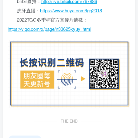
bilibili直播：
http://live.bilibili.com/767886
虎牙直播：
https://www.huya.com/tgg2018
2022TGG冬季杯官方宣传片请戳：
https://v.qq.com/x/page/n33625kyuyl.html
THE END