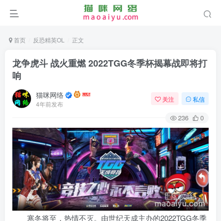
首页
反恐精英OL
正文
龙争虎斗 战火重燃 2022TGG冬季杯揭幕战即将打
响
猫咪网络
关注
私信
4年前发布
236
0
寒冬将至，热情不灭。由世纪天成主办的2022TGG冬季