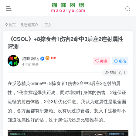
首页
反恐精英OL
正文
《CSOL》+8掠食者1伤害2命中3后座2连射属性
评测
猫咪网络
关注
私信
4年前更新
554
1
在反恐精英online中+8掠食者1伤害2命中3后座2连射的属
性
，
1伤害撑起爆头距离，同时增加打身体的伤害，2连保证
流畅的
射击体验
，2命3后优化弹道。我认为这属性是最全面
的，各方面都有所兼顾。没有玩过掠食者、想入手这枪却不
知道啥属性好的话，这个属性我还是比较推荐的。