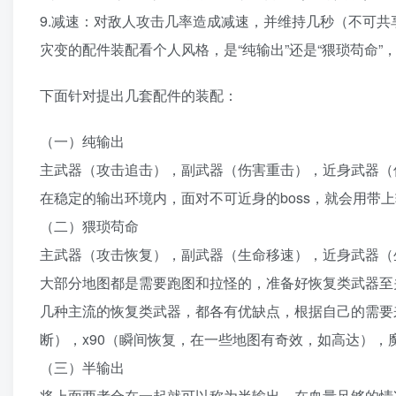
9.减速：对敌人攻击几率造成减速，并维持几秒（不可共
灾变的配件装配看个人风格，是“纯输出”还是“猥琐苟命”，
下面针对提出几套配件的装配：
（一）纯输出
主武器（攻击追击），副武器（伤害重击），近身武器（
在稳定的输出环境内，面对不可近身的boss，就会用带上
（二）猥琐苟命
主武器（攻击恢复），副武器（生命移速），近身武器（
大部分地图都是需要跑图和拉怪的，准备好恢复类武器至
几种主流的恢复类武器，都各有优缺点，根据自己的需要
断），x90（瞬间恢复，在一些地图有奇效，如高达）
（三）半输出
将上面两者合在一起就可以称为半输出，在血量足够的情