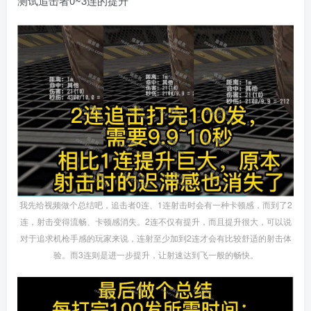
测试追击者0~3连的提升
我先给视频做个总结吧，追击者0连、1连射击时会有一种卡顿感，而到了2
连，射击变得流畅、卡顿感消失。2连不仅有提升，而且提升很大，可以说
对于追求机枪手感的玩家来说，连射至少加到2连才会有比较舒适的射击体
验。而3连则是进一步提升，让射速达到飞一般的畅快。