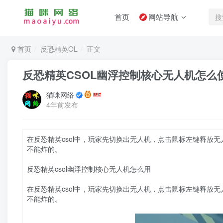
首页
网站导航
首页
反恐精英OL
正文
反恐精英CSOL幽浮控制核心无人机怎么
猫咪网络
4年前发布
在反恐精英csol中，玩家先切换出无人机，点击鼠标左键释
不能炸的。
反恐精英csol幽浮控制核心无人机怎么用
在反恐精英csol中，玩家先切换出无人机，点击鼠标左键释
不能炸的。