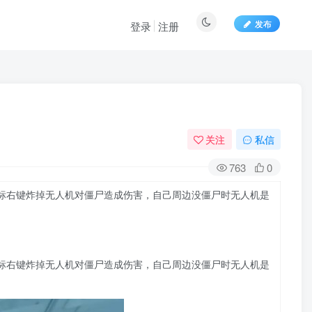
发布
登录
注册
关注
私信
763
0
鼠标右键炸掉无人机对僵尸造成伤害，自己周边没僵尸时无人机是
鼠标右键炸掉无人机对僵尸造成伤害，自己周边没僵尸时无人机是