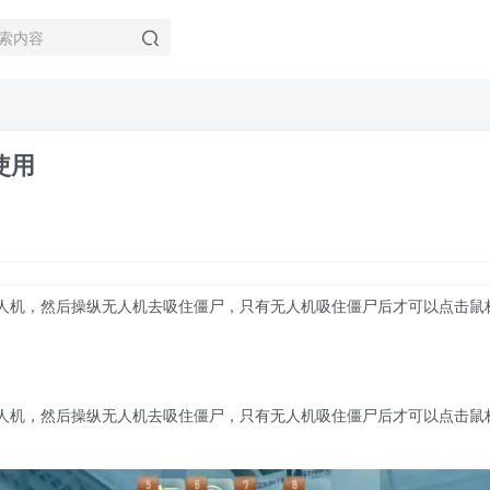
使用
放无人机，然后操纵无人机去吸住僵尸，只有无人机吸住僵尸后才可以点击
放无人机，然后操纵无人机去吸住僵尸，只有无人机吸住僵尸后才可以点击