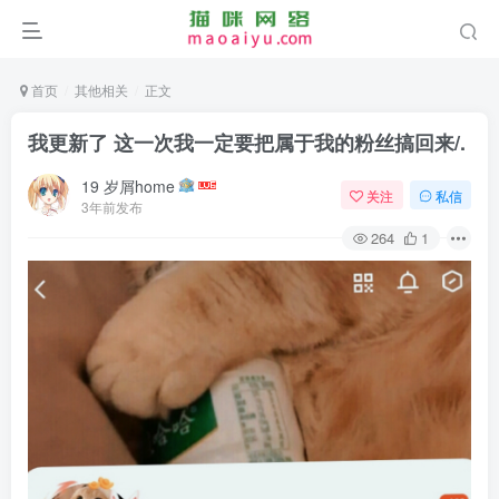
首页
其他相关
正文
我更新了 这一次我一定要把属于我的粉丝搞回来/.
19 岁屑home
关注
私信
3年前发布
264
1