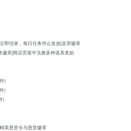
立即结束，每日任务停止发放[县营徽章
务徽章]商店页签中兑换多种道具奖励
件)
件)
件)
的精英悬赏令与悬赏徽章