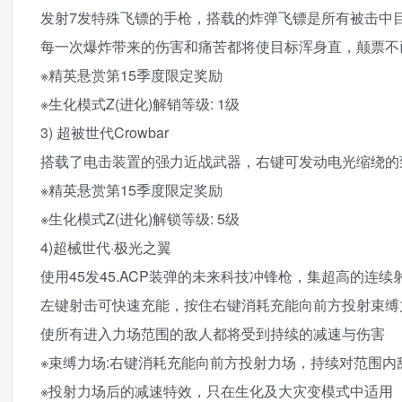
发射7发特殊飞镖的手枪，搭载的炸弹飞镖是所有被击中
每一次爆炸带来的伤害和痛苦都将使目标浑身直，颠票不
※精英悬赏第15季度限定奖励
※生化模式Z(进化)解销等级: 1级
3) 超被世代Crowbar
搭载了电击装置的强力近战武器，右键可发动电光缩绕的
※精英悬赏第15季度限定奖励
※生化模式Z(进化)解锁等级: 5级
4)超械世代·极光之翼
使用45发45.ACP装弹的未来科技冲锋枪，集超高的
左键射击可快速充能，按住右键消耗充能向前方投射束缚
使所有进入力场范围的敌人都将受到持续的减速与伤害
※束缚力场:右键消耗充能向前方投射力场，持续对范围内
※投射力场后的减速特效，只在生化及大灾变模式中适用