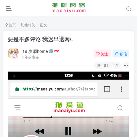
首页
其他相关
正文
要是不多评论 我迟早退网/.
19 岁屑home
关注
私信
3年前发布
181
2