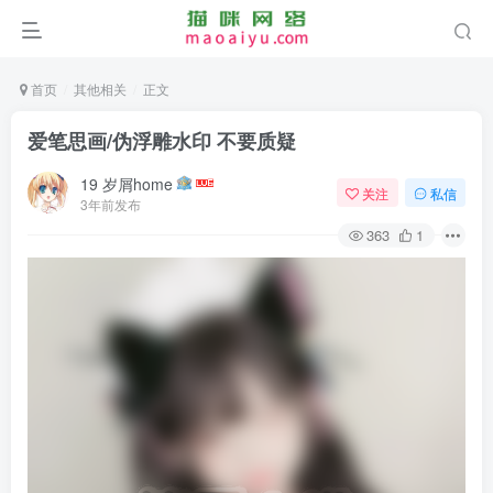
首页
其他相关
正文
爱笔思画/伪浮雕水印 不要质疑
19 岁屑home
关注
私信
3年前发布
363
1