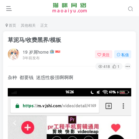
首页
其他相关
正文
草泥马/收费黑界/模板
19 岁屑home
关注
私信
3年前发布
418
1
杂种 都要钱 迷惑性极强啊啊啊