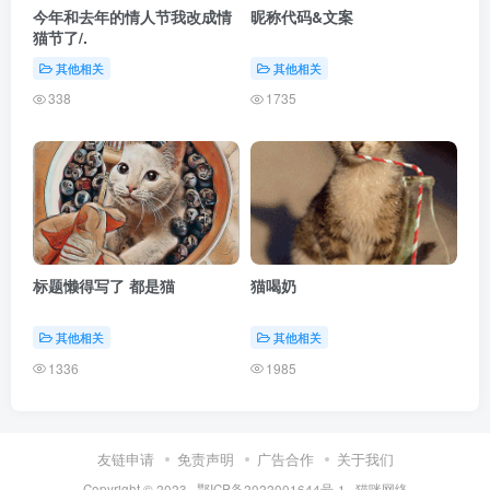
今年和去年的情人节我改成情
昵称代码&文案
猫节了/.
其他相关
其他相关
338
1735
标题懒得写了 都是猫
猫喝奶
其他相关
其他相关
1336
1985
友链申请
免责声明
广告合作
关于我们
Copyright © 2023 ·
鄂ICP备2022001644号-1
·
猫咪网络