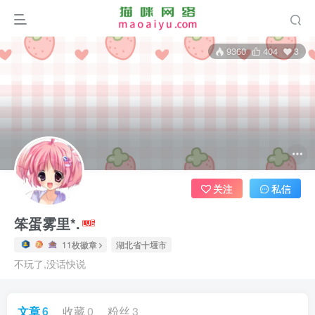
9360
404
3
关注
私信
笨蛋雾里*.
11枚徽章
湖北省十堰市
不玩了,没话快说
文章
6
收藏
0
粉丝
3