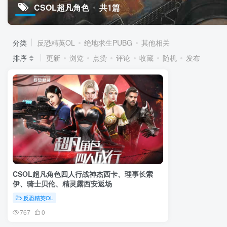
CSOL超凡角色
共1篇
分类
反恐精英OL
绝地求生PUBG
其他相关
排序
更新
浏览
点赞
评论
收藏
随机
发布
CSOL超凡角色四人行战神杰西卡、理事长索
伊、骑士贝伦、精灵露西安返场
反恐精英OL
767
0